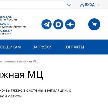
→
ВХОД
00-93-96
й по России
 626 63
е данные Армения
05-08-67
магазин
РОВЩИКАМ
ЗАГРУЗКИ
КОНТАКТЫ
иляционная вытяжная МЦ
яжная МЦ
но-вытяжной системы вентиляции, с
ной сеткой.