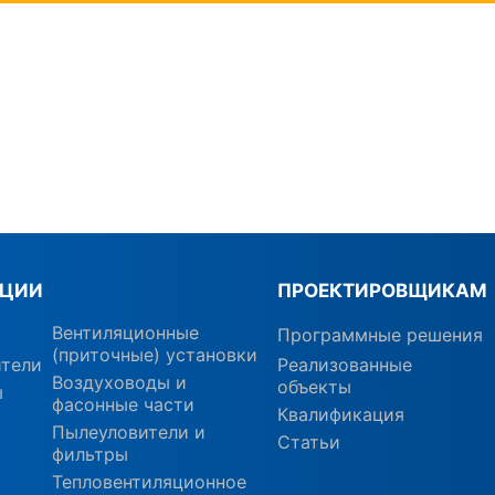
КЦИИ
ПРОЕКТИРОВЩИКАМ
Вентиляционные
Программные решения
(приточные) установки
ители
Реализованные
Воздуховоды и
объекты
ы
фасонные части
Квалификация
Пылеуловители и
Статьи
фильтры
Тепловентиляционное