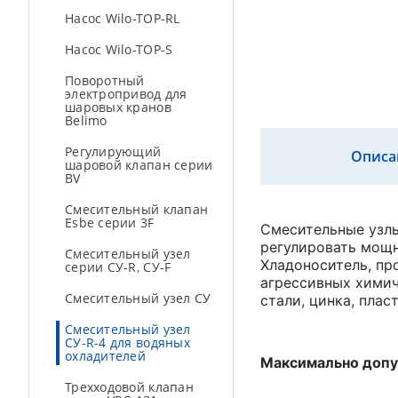
Насос Wilo-TOP-RL
Насос Wilo-TOP-S
Поворотный
электропривод для
шаровых кранов
Belimo
Регулирующий
Описа
шаровой клапан серии
BV
Смесительный клапан
Esbe cерии 3F
Смесительные узлы
регулировать мощн
Смесительный узел
Хладоноситель, пр
серии СУ-R, СУ-F
агрессивных хими
Смесительный узел СУ
стали, цинка, плас
Смесительный узел
СУ-R-4 для водяных
охладителей
Максимально допу
Трехходовой клапан