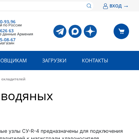
→
ВХОД
00-93-96
й по России
 626 63
е данные Армения
05-08-67
магазин
РОВЩИКАМ
ЗАГРУЗКИ
КОНТАКТЫ
х охладителей
 водяных
ые узлы СУ-R-4 предназначены для подключения
ладителей к магистрали хладоносителя.