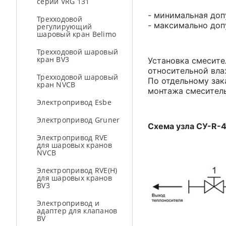
серии VRG 131
- минимальная доп
Трехходовой
- максимально доп
регулирующий
шаровый кран Belimo
Трехходовой шаровый
кран BV3
Установка смесите
относительной вла
Трехходовой шаровый
По отдельному зак
кран NVCB
монтажа смеситель
Электропривод Esbe
Электропривод Gruner
Схема узла СУ-R-
Электропривод RVE
для шаровых кранов
NVCB
Электропривод RVE(H)
для шаровых кранов
BV3
Электропривод и
адаптер для клапанов
BV