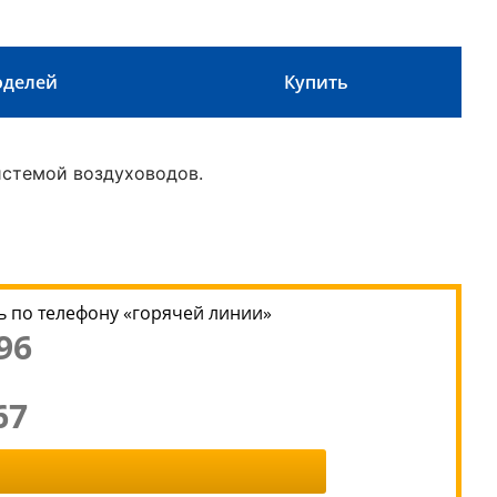
оделей
Купить
истемой воздуховодов.
 по телефону «горячей линии»
96
67