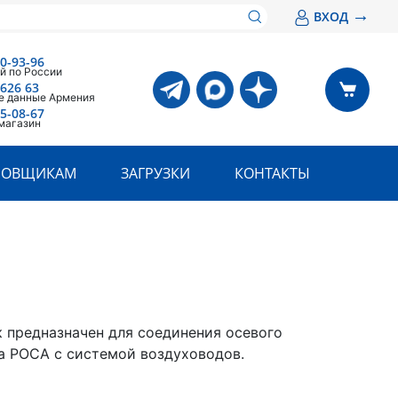
→
ВХОД
00-93-96
й по России
 626 63
е данные Армения
05-08-67
магазин
РОВЩИКАМ
ЗАГРУЗКИ
КОНТАКТЫ
 предназначен для соединения осевого
а РОСА с системой воздуховодов.