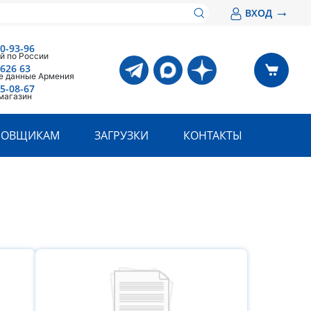
→
ВХОД
00-93-96
й по России
 626 63
е данные Армения
05-08-67
магазин
РОВЩИКАМ
ЗАГРУЗКИ
КОНТАКТЫ