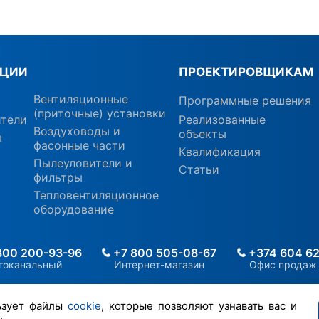
КЦИИ
ПРОЕКТИРОВЩИКАМ
Вентиляционные
Программные решения
(приточные) установки
ители
Реализованные
Воздуховоды и
объекты
ы
фасонные части
Квалификация
Пылеуловители и
Статьи
фильтры
Тепловентиляционное
оборудование
800 200-93-96
+7 800 505-08-67
+374 604 62
гоканальный
Интернет-магазин
Офис продаж
ьзует файлы
cookie
, которые позволяют узнавать вас и