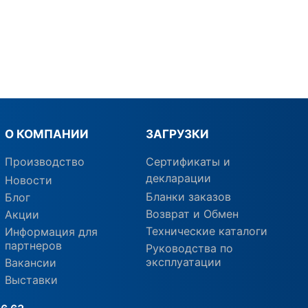
О КОМПАНИИ
ЗАГРУЗКИ
Производство
Сертификаты и
декларации
Новости
Бланки заказов
Блог
Возврат и Обмен
Акции
Технические каталоги
Информация для
партнеров
Руководства по
эксплуатации
Вакансии
Выставки