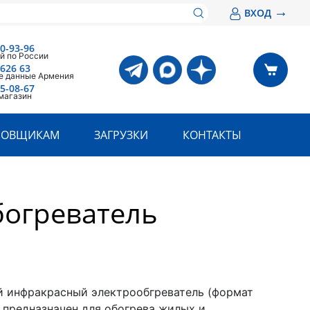
→
ВХОД
00-93-96
й по России
 626 63
е данные Армения
05-08-67
магазин
РОВЩИКАМ
ЗАГРУЗКИ
КОНТАКТЫ
огреватель
 инфракрасный электрообгреватель (формат
 предназначен для обогрева жилых и