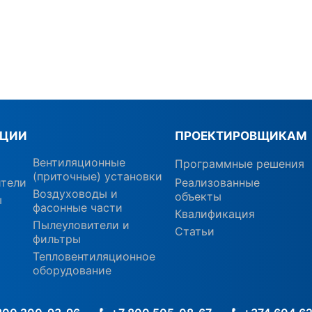
КЦИИ
ПРОЕКТИРОВЩИКАМ
Вентиляционные
Программные решения
(приточные) установки
ители
Реализованные
Воздуховоды и
объекты
ы
фасонные части
Квалификация
Пылеуловители и
Статьи
фильтры
Тепловентиляционное
оборудование