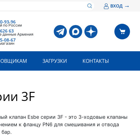
→
ВХОД
00-93-96
й по России
 626 63
е данные Армения
05-08-67
магазин
РОВЩИКАМ
ЗАГРУЗКИ
КОНТАКТЫ
рии 3F
ый клапан Esbe cерии 3F - это 3-ходовые клапаны
нением к фланцу PN6 для смешивания и отвода
 бар.