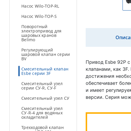
Насос Wilo-TOP-RL
Насос Wilo-TOP-S
Поворотный
электропривод для
шаровых кранов
Описа
Belimo
Регулирующий
шаровой клапан серии
BV
Привод Esbe 92P с
Смесительный клапан
клапанами, как 3F
Esbe cерии 3F
достижения необх
обеспечивает боле
Смесительный узел
серии СУ-R, СУ-F
и имеет регулируе
версии. Серия мож
Смесительный узел СУ
Смесительный узел
СУ-R-4 для водяных
охладителей
Трехходовой клапан