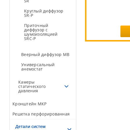
SR
Круглый диффузор
SR-P
Приточный
диффузор с
шумоизоляцией
SRC-P
Веерный диффузор МВ
Универсальный
анемостат
Камеры
статического
давления
Кронштейн МКР
Решетка перфорированная
Детали систем