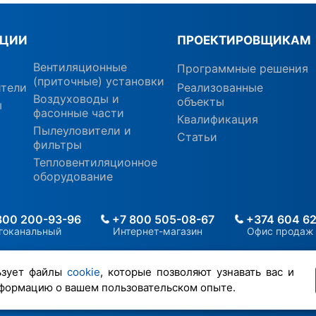
КЦИИ
ПРОЕКТИРОВЩИКАМ
Вентиляционные
Программные решения
(приточные) установки
ители
Реализованные
Воздуховоды и
объекты
ы
фасонные части
Квалификация
Пылеуловители и
Статьи
фильтры
Тепловентиляционное
оборудование
800 200-93-96
+7 800 505-08-67
+374 604 62
гоканальный
Интернет-магазин
Офис продаж
ьзует файлы
cookie
, которые позволяют узнавать вас и
формацию о вашем пользовательском опыте.