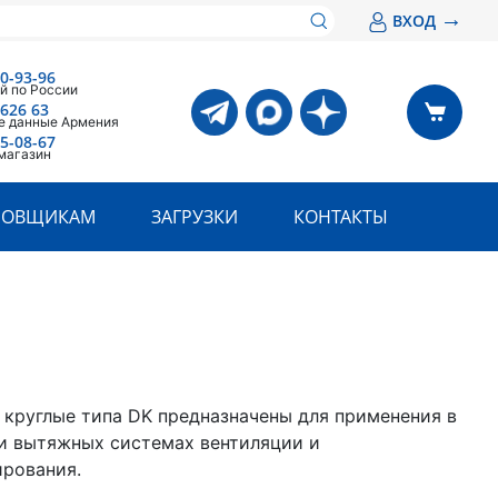
→
ВХОД
00-93-96
й по России
 626 63
е данные Армения
05-08-67
магазин
РОВЩИКАМ
ЗАГРУЗКИ
КОНТАКТЫ
круглые типа DK предназначены для применения в
и вытяжных системах вентиляции и
рования.