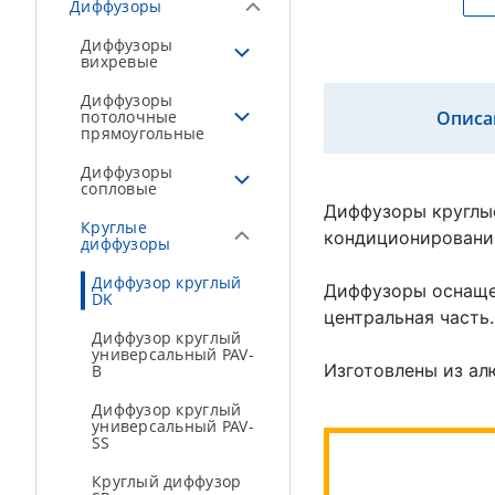
Диффузоры
Диффузоры
вихревые
Диффузоры
потолочные
Описа
прямоугольные
Диффузоры
сопловые
Диффузоры круглые
Круглые
кондиционировани
диффузоры
Диффузор круглый
Диффузоры оснащен
DK
центральная часть.
Диффузор круглый
универсальный PAV-
Изготовлены из ал
B
Диффузор круглый
универсальный PAV-
SS
Круглый диффузор