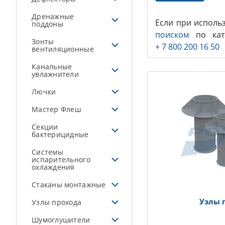
Дренажные
Если при исполь
поддоны
поиском
по ката
Зонты
+ 7 800 200 16 50
вентиляционные
Канальные
увлажнители
Лючки
Мастер Флеш
Секции
бактерицидные
Системы
испарительного
охлаждения
Стаканы монтажные
Узлы 
Узлы прохода
Шумоглушители