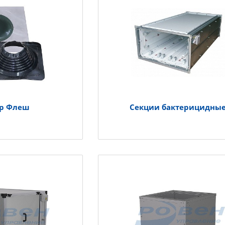
р Флеш
Секции бактерицидны