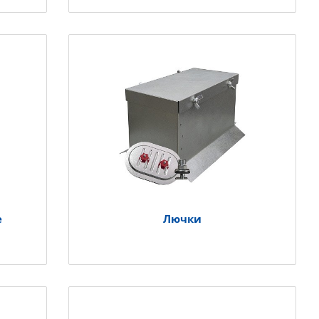
е
Лючки