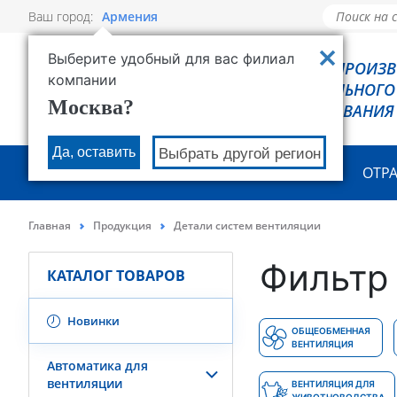
Ваш город:
Армения
Выберите удобный для вас филиал
РОВЕН - ПРОИЗ
компании
ХОЛОДИЛЬНОГО
Москва?
ОБОРУДОВАНИЯ
Да, оставить
Выбрать другой регион
О КОМПАНИИ
ПРОДУКЦИЯ
ОТР
Главная
Продукция
Детали систем вентиляции
Фильтр 
КАТАЛОГ ТОВАРОВ
Новинки
ОБЩЕОБМЕННАЯ
ВЕНТИЛЯЦИЯ
Автоматика для
вентиляции
ВЕНТИЛЯЦИЯ ДЛЯ