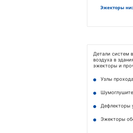
Эжекторы ни
Детали систем 
воздуха в здани
эжекторы и про
Узлы прохода
Шумоглушител
Дефлекторы у
Эжекторы обе