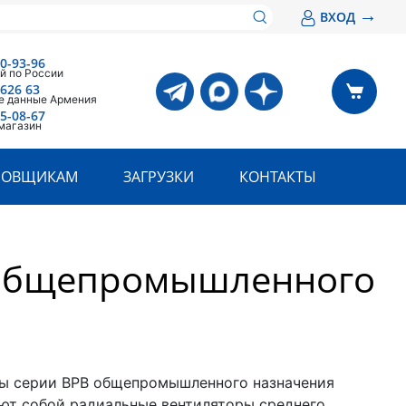
→
ВХОД
00-93-96
й по России
 626 63
е данные Армения
05-08-67
магазин
РОВЩИКАМ
ЗАГРУЗКИ
КОНТАКТЫ
 общепромышленного
ы серии ВРВ общепромышленного назначения
ют собой радиальные вентиляторы среднего