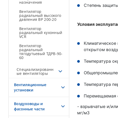
назначения
Степень защиты
Вентилятор
радиальный высокого
давления ВР 200-20
Условия эксплуат
Вентилятор
радиальный кухонный
VCR
Климатическое и
Вентилятор
открытом возду
радиальный
тягодутьевый ТДРВ-90-
60
Температура ок
Специализированн
Общепромышлен
ые вентиляторы
Температура пе
Вентиляционные
установки
Перемещаемая с
Воздуховоды и
- взрывчатые и/ил
фасонные части
мг/м3