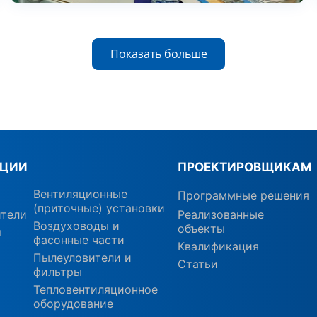
Показать больше
КЦИИ
ПРОЕКТИРОВЩИКАМ
Вентиляционные
Программные решения
(приточные) установки
ители
Реализованные
Воздуховоды и
объекты
ы
фасонные части
Квалификация
Пылеуловители и
Статьи
фильтры
Тепловентиляционное
оборудование