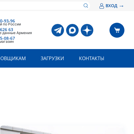
→
ВХОД
00-93-96
й по России
 626 63
е данные Армения
05-08-67
магазин
РОВЩИКАМ
ЗАГРУЗКИ
КОНТАКТЫ