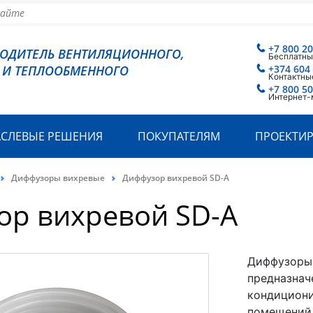
+7 800 2
ВОДИТЕЛЬ ВЕНТИЛЯЦИОННОГО,
Бесплатны
 И ТЕПЛООБМЕННОГО
+374 604
Контактны
+7 800 5
Интернет-
АСЛЕВЫЕ РЕШЕНИЯ
ПОКУПАТЕЛЯМ
ПРОЕКТИ
Диффузоры вихревые
Диффузор вихревой SD-A
ор вихревой SD-A
Диффузоры 
предназнач
кондициони
помещений