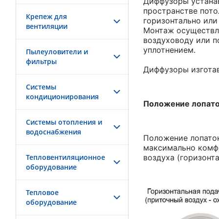
Диффузоры устанав
пространстве пото
Крепеж для
горизонтально или
вентиляции
Монтаж осуществля
воздуховоду или п
уплотнением.
Пылеуловители и
фильтры
Диффузоры изготав
Системы
кондиционирования
Положение лопат
Системы отопления и
водоснабжения
Положение лопаток
максимально комфо
Тепловентиляционное
воздуха (горизонта
оборудование
Тепловое
оборудование