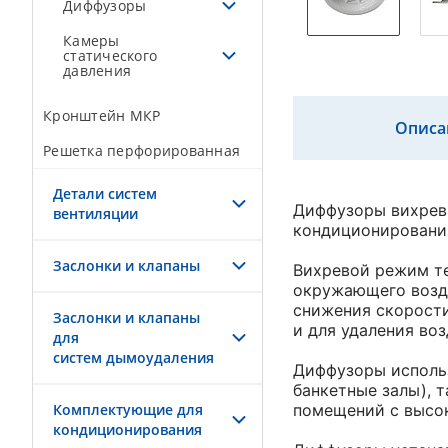
Диффузоры
Камеры
статического
давления
Кронштейн МКР
Описа
Решетка перфорированная
Детали систем
Диффузоры вихревы
вентиляции
кондиционировани
Заслонки и клапаны
Вихревой режим те
окружающего возду
снижения скорости
Заслонки и клапаны
и для удаления во
для
систем дымоудаления
Диффузоры использ
банкетные залы), т
Комплектующие для
помещений с высо
кондиционирования