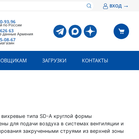
→
ВХОД
00-93-96
й по России
 626 63
е данные Армения
05-08-67
магазин
РОВЩИКАМ
ЗАГРУЗКИ
КОНТАКТЫ
вихревые типа SD-A круглой формы
ены для подачи воздуха в системах вентиляции и
рования закрученными струями из верхней зоны
.