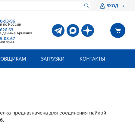
→
ВХОД
00-93-96
й по России
 626 63
е данные Армения
05-08-67
магазин
РОВЩИКАМ
ЗАГРУЗКИ
КОНТАКТЫ
релка предназначена для соединения пайкой
б.