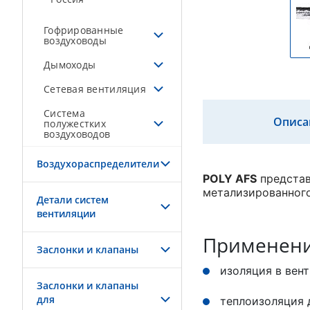
Гофрированные
воздуховоды
Дымоходы
Сетевая вентиляция
Система
Описа
полужестких
воздуховодов
Воздухораспределители
POLY AFS
представ
метализированного
Детали систем
вентиляции
Применен
Заслонки и клапаны
изоляция в вен
Заслонки и клапаны
для
теплоизоляция 