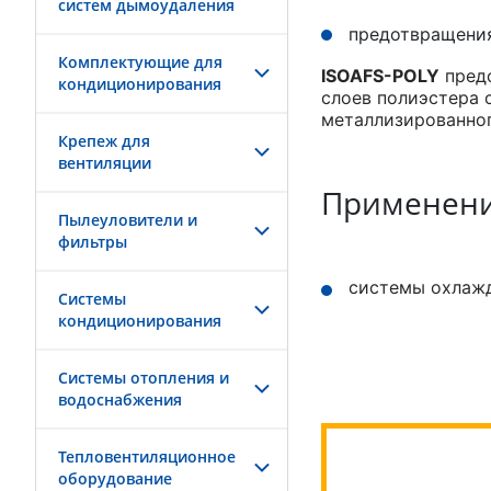
систем дымоудаления
предотвращения
Комплектующие для
ISOAFS-POLY
предс
кондиционирования
слоев полиэстера 
металлизированног
Крепеж для
вентиляции
Применен
Пылеуловители и
фильтры
системы охлажд
Системы
кондиционирования
Системы отопления и
водоснабжения
Тепловентиляционное
оборудование