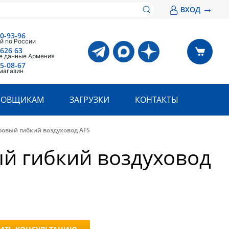
→
ВХОД
00-93-96
й по России
 626 63
е данные Армения
05-08-67
магазин
РОВЩИКАМ
ЗАГРУЗКИ
КОНТАКТЫ
овый гибкий воздуховод AFS
й гибкий воздуховод