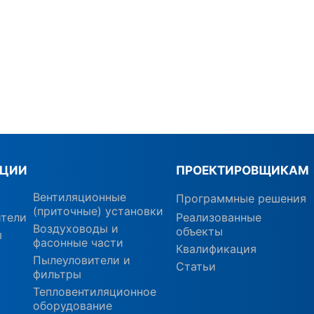
КЦИИ
ПРОЕКТИРОВЩИКАМ
Вентиляционные
Программные решения
(приточные) установки
ители
Реализованные
Воздуховоды и
объекты
ы
фасонные части
Квалификация
Пылеуловители и
Статьи
фильтры
Тепловентиляционное
оборудование