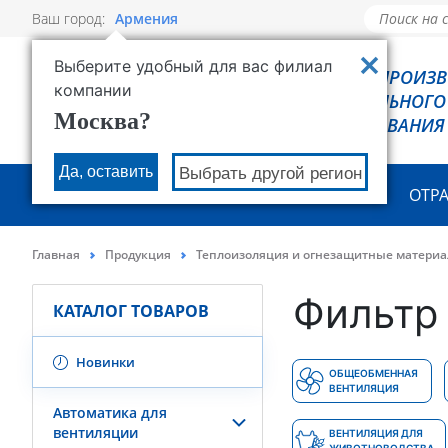
Ваш город:
Армения
Выберите удобный для вас филиал
РОВЕН - ПРОИЗ
компании
ХОЛОДИЛЬНОГО
Москва?
ОБОРУДОВАНИЯ
Да, оставить
Выбрать другой регион
О КОМПАНИИ
ПРОДУКЦИЯ
ОТР
Главная
Продукция
Теплоизоляция и огнезащитные матери
Фильтр 
КАТАЛОГ ТОВАРОВ
Новинки
ОБЩЕОБМЕННАЯ
ВЕНТИЛЯЦИЯ
Автоматика для
вентиляции
ВЕНТИЛЯЦИЯ ДЛЯ