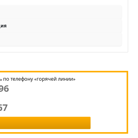
ция
 по телефону «горячей линии»
96
67