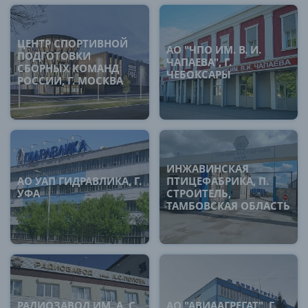
ЦЕНТР СПОРТИВНОЙ
АО "ЧПО ИМ. В. И.
ПОДГОТОВКИ
ЧАПАЕВА", Г.
СБОРНЫХ КОМАНД
ЧЕБОКСАРЫ
РОССИИ, Г. МОСКВА
ИНЖАВИНСКАЯ
АО УАП ГИДРАВЛИКА, Г.
ПТИЦЕФАБРИКА, П.
УФА
СТРОИТЕЛЬ,
ТАМБОВСКАЯ ОБЛАСТЬ
РАДИОЗАВОД ИМ. А. С.
АО "АВИААГРЕГАТ", Г.