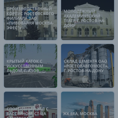
ПРОИЗВОДСТВЕННЫЙ
МОЛОДЁЖНЫЙ
КОРПУС РОСТОВСКОГО
АКАДЕМИЧЕСКИЙ
ФИЛИАЛА ЗАО
ТЕАТР, Г. РОСТОВ-НА-
«ПИВОВАРНЯ МОСКВА-
ДОНУ
ЭФЕС"»
КРЫТЫЙ КАТОК С
СКЛАД ЦЕМЕНТА ОАО
ИСКУССТВЕННЫМ
«РОСТОВАВТОМОСТ»,
ЛЬДОМ, Г. АЗОВ
Г. РОСТОВ-НА-ДОНУ
СПОРТИВНЫЙ ЗАЛ С
БАССЕЙНОМ, СТ-ЦА
ЖК ERA, МОСКВА