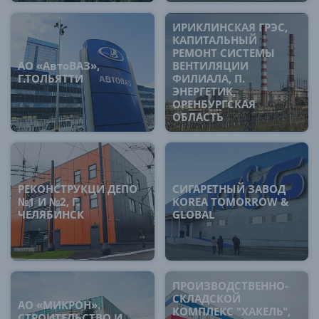
ИРИКЛИНСКАЯ ГРЭС,
КАПИТАЛЬНЫЙ
РЕМОНТ СИСТЕМЫ
АО «АвтоВАЗ»,
ВЕНТИЛЯЦИИ
Г.ТОЛЬЯТТИ
ФИЛИАЛА, П.
ЭНЕРГЕТИК,
ОРЕНБУРГСКАЯ
ОБЛАСТЬ
РЕКОНСТРУКЦИ ДЕПО
СИГАРЕТНЫЙ ЗАВОД
№1 И №2, Г.
KOREA TOMORROW &
ЧЕЛЯБИНСК
GLOBAL
ПРОИЗВОДСТВЕННО-
СКЛАДСКОЙ
АО «МИКРОН».
КОМПЛЕКС "ХАКЕЛЬ",
СТРОИТЕЛЬСТВО И