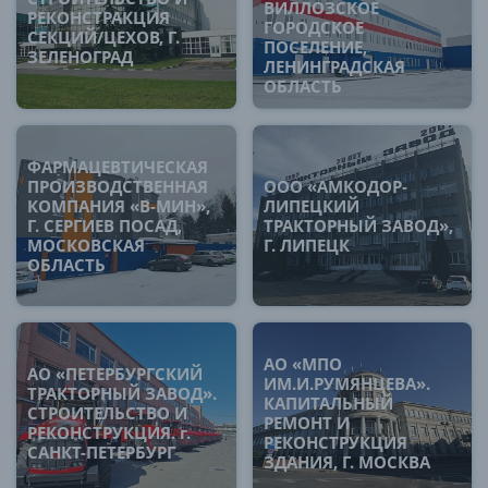
ВИЛЛОЗСКОЕ
РЕКОНСТРАКЦИЯ
ГОРОДСКОЕ
СЕКЦИЙ/ЦЕХОВ, Г.
ПОСЕЛЕНИЕ,
ЗЕЛЕНОГРАД
ЛЕНИНГРАДСКАЯ
ОБЛАСТЬ
ФАРМАЦЕВТИЧЕСКАЯ
ПРОИЗВОДСТВЕННАЯ
ООО «АМКОДОР-
КОМПАНИЯ «В-МИН»,
ЛИПЕЦКИЙ
Г. СЕРГИЕВ ПОСАД,
ТРАКТОРНЫЙ ЗАВОД»,
МОСКОВСКАЯ
Г. ЛИПЕЦК
ОБЛАСТЬ
АО «МПО
АО «ПЕТЕРБУРГСКИЙ
ИМ.И.РУМЯНЦЕВА».
ТРАКТОРНЫЙ ЗАВОД».
КАПИТАЛЬНЫЙ
СТРОИТЕЛЬСТВО И
РЕМОНТ И
РЕКОНСТРУКЦИЯ. г.
РЕКОНСТРУКЦИЯ
САНКТ-ПЕТЕРБУРГ
ЗДАНИЯ, Г. МОСКВА