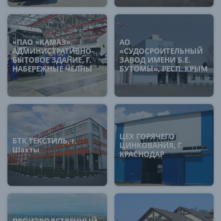
«ПАО «КАМАЗ».
АО
АДМИНИСТРАТИВНО-
«СУДОСРОИТЕЛЬНЫЙ
БЫТОВОЕ ЗДАНИЕ, Г.
ЗАВОД ИМЕНИ Б.Е.
НАБЕРЕЖНЫЕ ЧЕЛНЫ
БУТОМЫ», РЕСП. КРЫМ
ЦЕХ ГОРЯЧЕГО
БТК ТЕКСТИЛЬ, г.
ЦИНКОВАНИЯ, Г.
Шахты
КРАСНОДАР