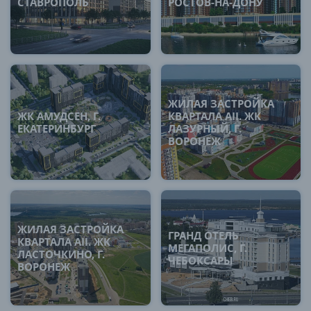
СТАВРОПОЛЬ
РОСТОВ-НА-ДОНУ
ЖИЛАЯ ЗАСТРОЙКА
ЖК АМУДСЕН, Г.
КВАРТАЛА AII. ЖК
ЕКАТЕРИНБУРГ
ЛАЗУРНЫЙ, Г.
ВОРОНЕЖ
ЖИЛАЯ ЗАСТРОЙКА
ГРАНД ОТЕЛЬ
КВАРТАЛА AII. ЖК
МЕГАПОЛИС, Г.
ЛАСТОЧКИНО, Г.
ЧЕБОКСАРЫ
ВОРОНЕЖ