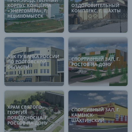
ПРОИЗВОДСТВЕННЫЙ
КОРПУС КОНЦЕРНА
ОЗДОРОВИТЕЛЬНЫЙ
«ЭНЕРГОМЕРА», Г.
КОМПЛЕКС, Г. ШАХТЫ
НЕВИНОМЫССК
АБК ГУ БАНКА РОССИИ
СПОРТИВНЫЙ ЗАЛ, Г.
ПО РОСТОВСКОЙ
РОСТОВ-НА-ДОНУ
ОБЛАСТИ
ХРАМ СВЯТОГО
СПОРТИВНЫЙ ЗАЛ, Г.
ГЕОРГИЯ
КАМЕНСК-
ПОБЕДОНОСЦА, Г.
ШАХТИНСКИЙ
РОСТОВ-НА-ДОНУ