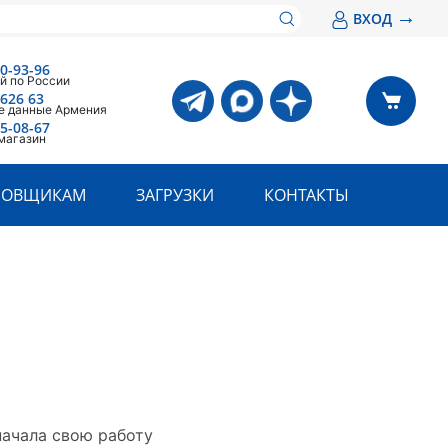
→
ВХОД
00-93-96
й по России
 626 63
е данные Армения
05-08-67
магазин
РОВЩИКАМ
ЗАГРУЗКИ
КОНТАКТЫ
начала свою работу