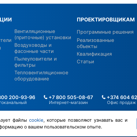
КЦИИ
ПРОЕКТИРОВЩИКАМ
Вентиляционные
Программные решения
(приточные) установки
ители
Реализованные
Воздуховоды и
объекты
ы
фасонные части
Квалификация
Пылеуловители и
Статьи
фильтры
Тепловентиляционное
оборудование
800 200-93-96
+7 800 505-08-67
+374 604 62
гоканальный
Интернет-магазин
Офис продаж
ьзует файлы
cookie
, которые позволяют узнавать вас и
формацию о вашем пользовательском опыте.